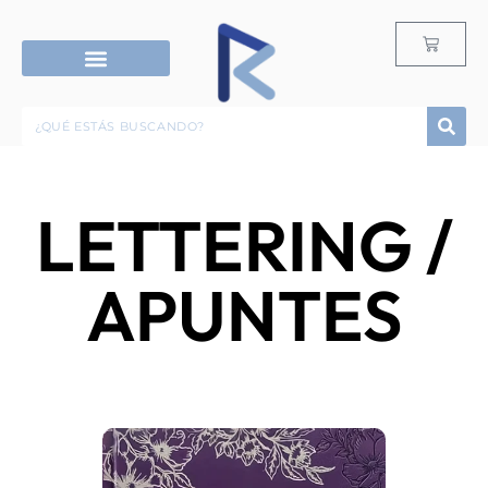
RECURSOS G12
ROPA & ACCESORIOS
LETTERING /
APUNTES