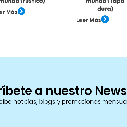
mundo (rústico)
mundo (Tapa
dura)
er Más
Leer Más
íbete a nuestro News
cibe noticias, blogs y promociones mensua