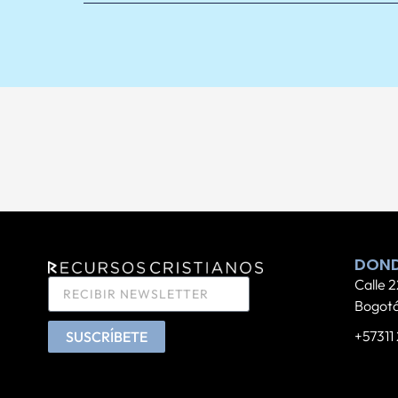
DOND
Calle 2
Bogotá
+57311
SUSCRÍBETE