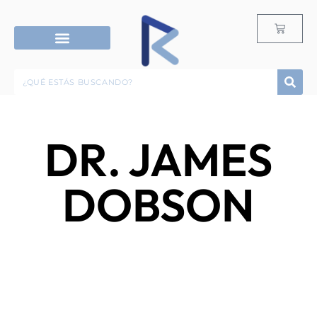
RECURSOS G12
ROPA & ACCESORIOS
DR. JAMES
DOBSON