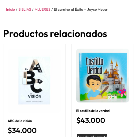
Inicio
/
BIBLIAS
/
MUJERES
/ El camino al Éxito – Joyce Meyer
Productos relacionados
El castillo de la verdad
$
43.000
ABC de la visión
$
34.000
Añadir al carrito