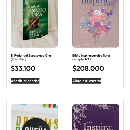
El Poder del Esposo que Ora
Biblia inspira paraíso floral
(Bolsilibro)
semipiel NTV
$
33.100
$
208.000
Añadir al carrito
Añadir al carrito