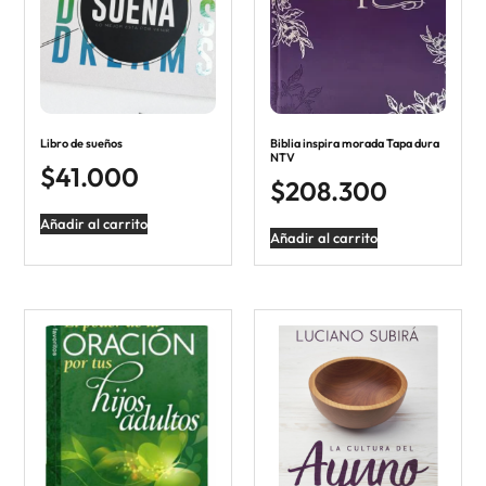
Libro de sueños
Biblia inspira morada Tapa dura
NTV
$
41.000
$
208.300
Añadir al carrito
Añadir al carrito