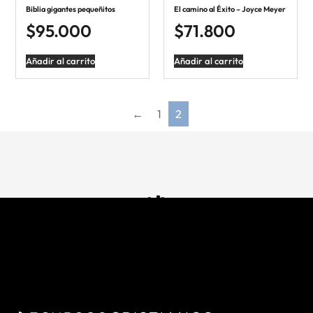
Biblia gigantes pequeñitos
El camino al Éxito – Joyce Meyer
$
95.000
$
71.800
Añadir al carrito
Añadir al carrito
←
1
2